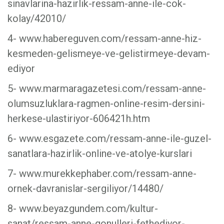
sinavlarina-hazirlik-ressam-anne-ile-cok-
kolay/42010/
4- www.habereguven.com/ressam-anne-hiz-
kesmeden-gelismeye-ve-gelistirmeye-devam-
ediyor
5- www.marmaragazetesi.com/ressam-anne-
olumsuzluklara-ragmen-online-resim-dersini-
herkese-ulastiriyor-606421h.htm
6- www.esgazete.com/ressam-anne-ile-guzel-
sanatlara-hazirlik-online-ve-atolye-kurslari
7- www.murekkephaber.com/ressam-anne-
ornek-davranislar-sergiliyor/14480/
8- www.beyazgundem.com/kultur-
sanat/ressam-anne-gonulleri-fethediyor-